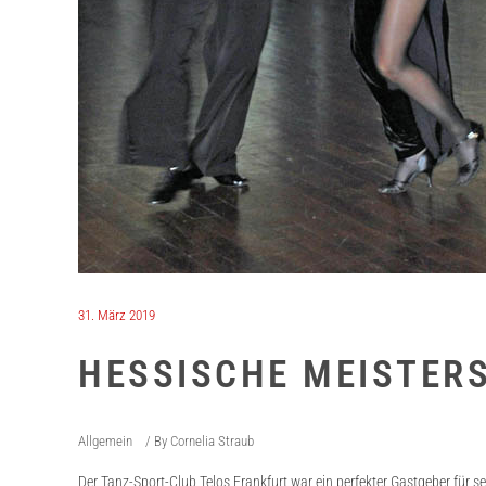
31. März 2019
HESSISCHE MEISTERS
Allgemein
By
Cornelia Straub
Der Tanz-Sport-Club Telos Frankfurt war ein perfekter Gastgeber für 