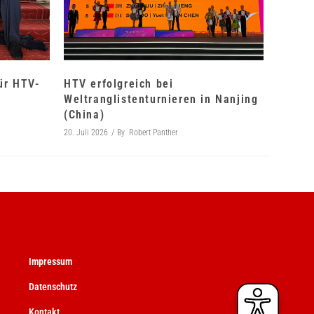
für HTV-
HTV erfolgreich bei
Weltranglistenturnieren in Nanjing
(China)
20. Juli 2026
By
Robert Panther
Impressum
Datenschutz
Kontakt