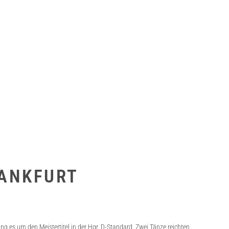
RANKFURT
g es um den Meistertitel in der Hgr. D-Standard. Zwei Tänze reichten