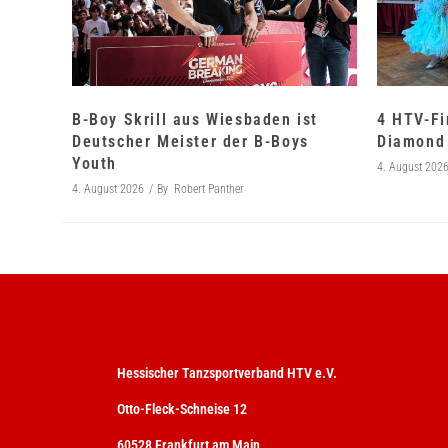
B-Boy Skrill aus Wiesbaden ist
4 HTV-Fi
Deutscher Meister der B-Boys
Diamond 
Youth
4. August 202
4. August 2026
By
Robert Panther
Hessischer Tanzsportverband HTV e.V.
Otto-Fleck-Schneise 12
60528 Frankfurt am Main