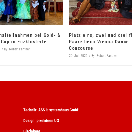
nalteilnahmen bei Gold- &
Platz eins, zwei und drei 
Cup in Enzklösterle
Paare beim Vienna Dance
Concourse
6
By
Robert Panther
20. Juli 2026
By
Robert Panther
Technik:
ASS it-systemhaus GmbH
Design:
pixelideen UG
Disclaimer