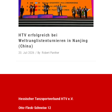
HTV erfolgreich bei
Weltranglistenturnieren in Nanjing
(China)
20. Juli 2026
By
Robert Panther
Hessischer Tanzsportverband HTV e.V.
Otto-Fleck-Schneise 12