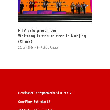
HTV erfolgreich bei
Weltranglistenturnieren in Nanjing
(China)
20. Juli 2026
By
Robert Panther
Hessischer Tanzsportverband HTV e.V.
Otto-Fleck-Schneise 12