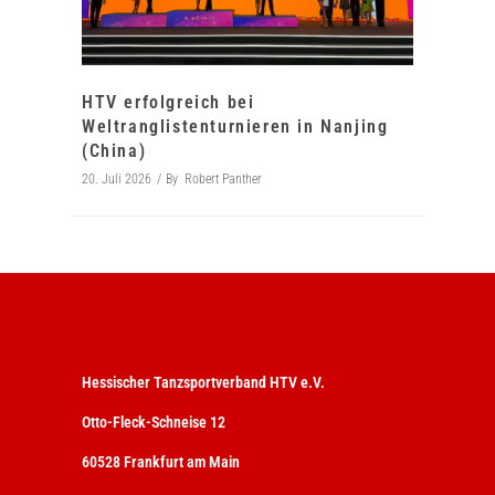
HTV erfolgreich bei
Weltranglistenturnieren in Nanjing
(China)
20. Juli 2026
By
Robert Panther
Hessischer Tanzsportverband HTV e.V.
Otto-Fleck-Schneise 12
60528 Frankfurt am Main