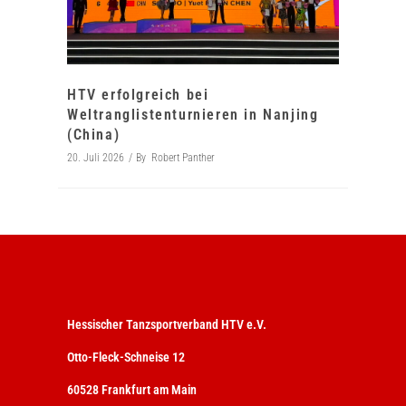
HTV erfolgreich bei
Weltranglistenturnieren in Nanjing
(China)
20. Juli 2026
By
Robert Panther
Hessischer Tanzsportverband HTV e.V.
Otto-Fleck-Schneise 12
60528 Frankfurt am Main