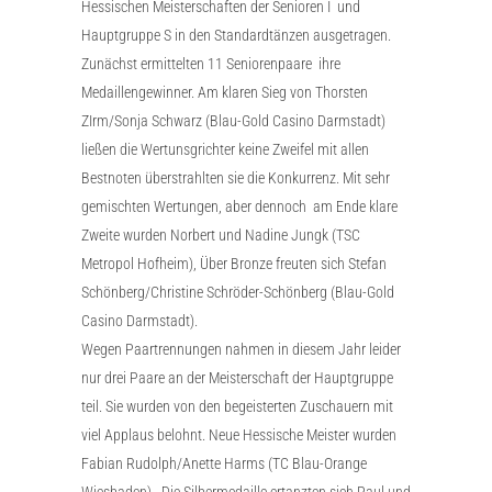
Hessischen Meisterschaften der Senioren I und
Hauptgruppe S in den Standardtänzen ausgetragen.
Zunächst ermittelten 11 Seniorenpaare ihre
Medaillengewinner. Am klaren Sieg von Thorsten
ZIrm/Sonja Schwarz (Blau-Gold Casino Darmstadt)
ließen die Wertunsgrichter keine Zweifel mit allen
Bestnoten überstrahlten sie die Konkurrenz. Mit sehr
gemischten Wertungen, aber dennoch am Ende klare
Zweite wurden Norbert und Nadine Jungk (TSC
Metropol Hofheim), Über Bronze freuten sich Stefan
Schönberg/Christine Schröder-Schönberg (Blau-Gold
Casino Darmstadt).
Wegen Paartrennungen nahmen in diesem Jahr leider
nur drei Paare an der Meisterschaft der Hauptgruppe
teil. Sie wurden von den begeisterten Zuschauern mit
viel Applaus belohnt. Neue Hessische Meister wurden
Fabian Rudolph/Anette Harms (TC Blau-Orange
Wiesbaden). Die Silbermedaille ertanzten sich Paul und