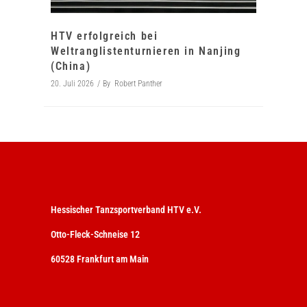
HTV erfolgreich bei
Weltranglistenturnieren in Nanjing
(China)
20. Juli 2026
By
Robert Panther
Hessischer Tanzsportverband HTV e.V.
Otto-Fleck-Schneise 12
60528 Frankfurt am Main