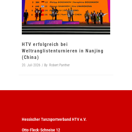
HTV erfolgreich bei
Weltranglistenturnieren in Nanjing
(China)
20. Juli 2026
By
Robert Panther
Hessischer Tanzsportverband HTV e.V.
Otto-Fleck-Schneise 12