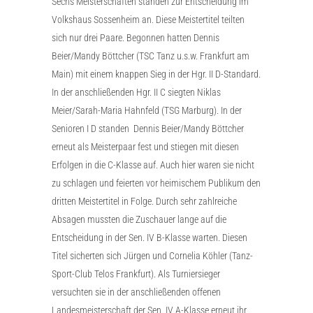
Sechs Meisterschaften standen zur Entscheidung im
Volkshaus Sossenheim an. Diese Meistertitel teilten
sich nur drei Paare. Begonnen hatten Dennis
Beier/Mandy Böttcher (TSC Tanz u.s.w. Frankfurt am
Main) mit einem knappen Sieg in der Hgr. II D-Standard.
In der anschließenden Hgr. II C siegten Niklas
Meier/Sarah-Maria Hahnfeld (TSG Marburg). In der
Senioren I D standen Dennis Beier/Mandy Böttcher
erneut als Meisterpaar fest und stiegen mit diesen
Erfolgen in die C-Klasse auf. Auch hier waren sie nicht
zu schlagen und feierten vor heimischem Publikum den
dritten Meistertitel in Folge. Durch sehr zahlreiche
Absagen mussten die Zuschauer lange auf die
Entscheidung in der Sen. IV B-Klasse warten. Diesen
Titel sicherten sich Jürgen und Cornelia Köhler (Tanz-
Sport-Club Telos Frankfurt). Als Turniersieger
versuchten sie in der anschließenden offenen
Landesmeisterschaft der Sen. IV A-Klasse erneut ihr