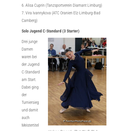
6. Alisa Cuprin (Tanzsportverein Diamant Limburg)
7. Vira Ivannykova (ATC Oranien Elz-Limburg-Bad
Camberg)
Solo Jugend C-Standard (3 Starter)
Drei junge
Damen
waren bei
der Jugend
C-Standard
am Start.
Dabei ging
der
Turniersieg
und damit
auch
Meistertitel