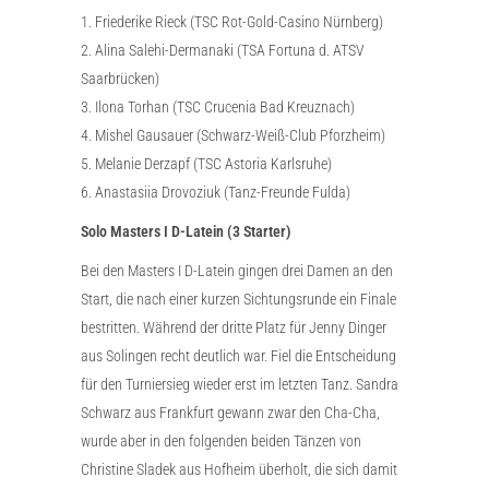
1. Friederike Rieck (TSC Rot-Gold-Casino Nürnberg)
2. Alina Salehi-Dermanaki (TSA Fortuna d. ATSV
Saarbrücken)
3. Ilona Torhan (TSC Crucenia Bad Kreuznach)
4. Mishel Gausauer (Schwarz-Weiß-Club Pforzheim)
5. Melanie Derzapf (TSC Astoria Karlsruhe)
6. Anastasiia Drovoziuk (Tanz-Freunde Fulda)
Solo Masters I D-Latein (3 Starter)
Bei den Masters I D-Latein gingen drei Damen an den
Start, die nach einer kurzen Sichtungsrunde ein Finale
bestritten. Während der dritte Platz für Jenny Dinger
aus Solingen recht deutlich war. Fiel die Entscheidung
für den Turniersieg wieder erst im letzten Tanz. Sandra
Schwarz aus Frankfurt gewann zwar den Cha-Cha,
wurde aber in den folgenden beiden Tänzen von
Christine Sladek aus Hofheim überholt, die sich damit