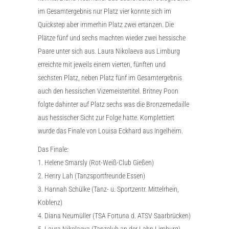
im Gesamtergebnis nur Platz vier konnte sich im
Quickstep aber immerhin Platz zwei ertanzen. Die
Plätze fünf und sechs machten wieder zwei hessische
Paare unter sich aus. Laura Nikolaeva aus Limburg
erreichte mit jeweils einem vierten, fünften und
sechsten Platz, neben Platz fünf im Gesamtergebnis
auch den hessischen Vizemeistertitel. Britney Poon
folgte dahinter auf Platz sechs was die Bronzemedaille
aus hessischer Sicht zur Folge hatte. Komplettiert
wurde das Finale von Louisa Eckhard aus Ingelheim.
Das Finale:
1. Helene Smarsly (Rot-Weiß-Club Gießen)
2. Henry Lah (Tanzsportfreunde Essen)
3. Hannah Schülke (Tanz- u. Sportzentr. Mittelrhein,
Koblenz)
4. Diana Neumüller (TSA Fortuna d. ATSV Saarbrücken)
5. Laura Nikolaeva (Tanzclub an der Lahn Limburg)