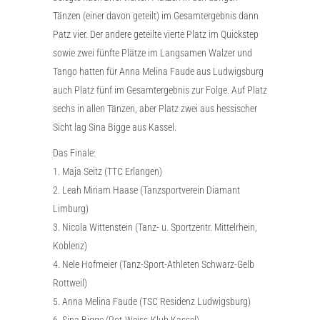
Tänzen (einer davon geteilt) im Gesamtergebnis dann
Patz vier. Der andere geteilte vierte Platz im Quickstep
sowie zwei fünfte Plätze im Langsamen Walzer und
Tango hatten für Anna Melina Faude aus Ludwigsburg
auch Platz fünf im Gesamtergebnis zur Folge. Auf Platz
sechs in allen Tänzen, aber Platz zwei aus hessischer
Sicht lag Sina Bigge aus Kassel.
Das Finale:
1. Maja Seitz (TTC Erlangen)
2. Leah Miriam Haase (Tanzsportverein Diamant
Limburg)
3. Nicola Wittenstein (Tanz- u. Sportzentr. Mittelrhein,
Koblenz)
4. Nele Hofmeier (Tanz-Sport-Athleten Schwarz-Gelb
Rottweil)
5. Anna Melina Faude (TSC Residenz Ludwigsburg)
6. Sina Bigge (Rot-Weiss-Klub Kassel)