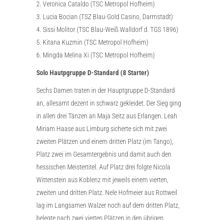
2. Veronica Cataldo (TSC Metropol Hofheim)
3. Lucia Bocian (TSZ Blau-Gold Casino, Darmstadt)
4. Sissi Molitor (TSC Blau-Weiß Walldorf d. TGS 1896)
5. Kitana Kuzmin (TSC Metropol Hofheim)
6. Mingda Melina Xi (TSC Metropol Hofheim)
Solo Hautpgruppe D-Standard (8 Starter)
Sechs Damen traten in der Hauptgruppe D-Standard
an, allesamt dezent in schwarz gekleidet. Der Sieg ging
in allen drei Tänzen an Maja Seitz aus Erlangen. Leah
Miriam Haase aus Limburg sicherte sich mit zwei
zweiten Plätzen und einem dritten Platz (im Tango),
Platz zwei im Gesamtergebnis und damit auch den
hessischen Meistertitel. Auf Platz drei folgte Nicola
Wittenstein aus Koblenz mit jeweils einem vierten,
zweiten und dritten Platz. Nele Hofmeier aus Rottweil
lag im Langsamen Walzer noch auf dem dritten Platz,
belegte nach zwei vierten Plätzen in den übrigen