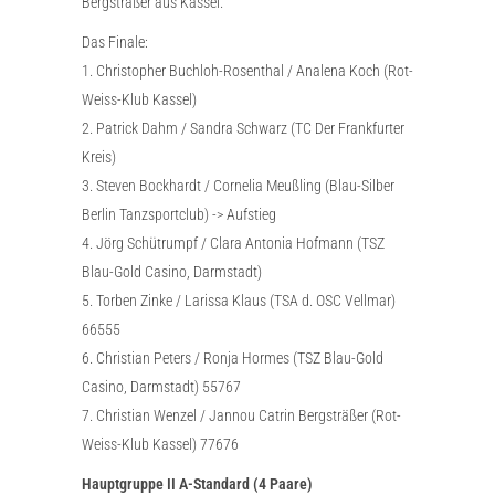
Bergsträßer aus Kassel.
Das Finale:
1. Christopher Buchloh-Rosenthal / Analena Koch (Rot-
Weiss-Klub Kassel)
2. Patrick Dahm / Sandra Schwarz (TC Der Frankfurter
Kreis)
3. Steven Bockhardt / Cornelia Meußling (Blau-Silber
Berlin Tanzsportclub) -> Aufstieg
4. Jörg Schütrumpf / Clara Antonia Hofmann (TSZ
Blau-Gold Casino, Darmstadt)
5. Torben Zinke / Larissa Klaus (TSA d. OSC Vellmar)
66555
6. Christian Peters / Ronja Hormes (TSZ Blau-Gold
Casino, Darmstadt) 55767
7. Christian Wenzel / Jannou Catrin Bergsträßer (Rot-
Weiss-Klub Kassel) 77676
Hauptgruppe II A-Standard (4 Paare)