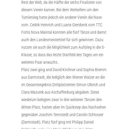
Rest der Welt, da die Hälfte der sechs Finalisten von
diesem Verein kamen. Bei dem Wetteifern um den
Turniersieg hatte jedoch ein anderer Verein die Nase
vorn. Cedrik Heinrich und Luana Giersbeck vom TTC
Fortis Nova Maintal konnten alle fünf Tänze und damit
auch den Landesmeistertitel für sich gewinnen. Dazu
nutzen sie auch die Möglichkeit zum Aufstieg in die S-
Klasse, so dass das letzte Startfeld des Tages um ein
weiteres Paar anwuchs.
Platz zwei ging and David Kirchner und Sophia Bremm
aus Darmstadt, die lediglich den Wiener Walzer an die
im Gesamtergebnis Drittplatzierten Simon Ulbrich und
Clara Mazurek aus Aschaffenburg abgaben. Diese
wiederum belegten zwar in drei weiteren Tänzen den
dritten Platz, hatten aber im Quickstep das Nachsehen
gegenüber Joachim Tennstedt und Carolin Schlosser
(Darmstadt). Platz fünf ging mit Philipp Daniel