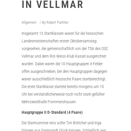
IN VELLMAR
Allgemein
By
Robert Panther
Insgesamt 13 Startklassen waren für die hessischen
Landesmeisterschaften ersten Oktobersamstag
vorgesehen, die gemeinschaftlich von der TSA des OSC
Vellmar und dem Rot-Weiss-Klub Kassel ausgerichtet
wurden. Dabei waren die 10 Hauptgruppen II-Felder
offen ausgeschrieben, bei den Hauptgruppen dagegen
waren ausschließlich hessische Paare startberechtigt.
Die erste Startklasse startete bereits morgens um 10
Uhr bei verständlicherweise noch nicht stark gefüllter
Mehrzweckhalle Frommershausen.
Hauptgruppe II D-Standard (4 Paare)
Die Startnummer eins sollte Tim Böttcher und Inga
Dönges aus Darmstadt Glück bringen. Schließlich war