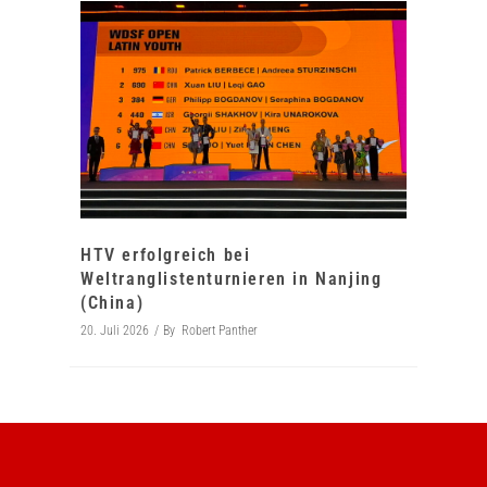
HTV erfolgreich bei
Weltranglistenturnieren in Nanjing
(China)
20. Juli 2026
By
Robert Panther