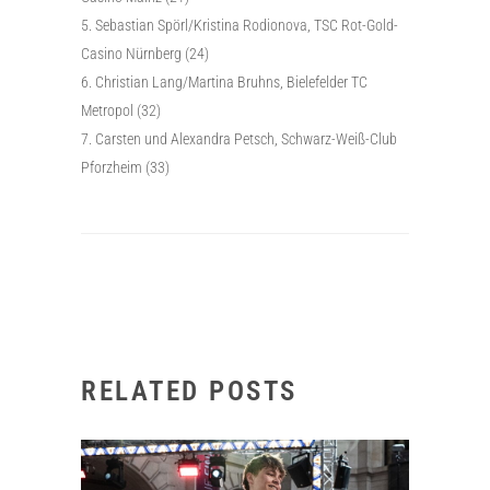
Sebastian Spörl/Kristina Rodionova, TSC Rot-Gold-
Casino Nürnberg (24)
Christian Lang/Martina Bruhns, Bielefelder TC
Metropol (32)
Carsten und Alexandra Petsch, Schwarz-Weiß-Club
Pforzheim (33)
RELATED POSTS