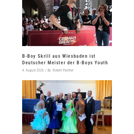
B-Boy Skrill aus Wiesbaden ist
Deutscher Meister der B-Boys Youth
4. August 2026
By
Robert Panther