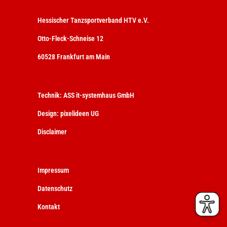
Hessischer Tanzsportverband HTV e.V.
Otto-Fleck-Schneise 12
60528 Frankfurt am Main
Technik:
ASS it-systemhaus GmbH
Design:
pixelideen UG
Disclaimer
Impressum
Datenschutz
Kontakt