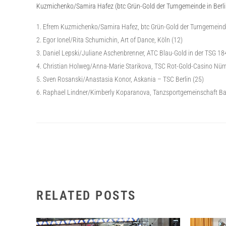
Kuzmichenko/Samira Hafez (btc Grün-Gold der Turngemeinde in Berlin
Efrem Kuzmichenko/Samira Hafez, btc Grün-Gold der Turngemeinde 
Egor Ionel/Rita Schumichin, Art of Dance, Köln (12)
Daniel Lepski/Juliane Aschenbrenner, ATC Blau-Gold in der TSG 18
Christian Holweg/Anna-Marie Starikova, TSC Rot-Gold-Casino Nür
Sven Rosanski/Anastasia Konor, Askania – TSC Berlin (25)
Raphael Lindner/Kimberly Koparanova, Tanzsportgemeinschaft Ba
RELATED POSTS