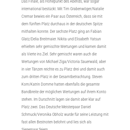
Das Finale, als Höhepunkt des Abends, war sogar
international bestückt. Mit Tim Grabenwöger/Natalie
Cremar bewies ein Paar aus Österreich, dass sie mit
dem fünften Platz durchaus in der deutschen Spitze
mithalten konnte. Der sechste Platz ging an Fabian
Glatz/Delia Breitmaier. Nikita und Elisabeth Yatsun
erhielten sehr gemischte Wertungen und kamen damit
als Vierte ins Ziel. Sehr gemischt waren auch die
Wertungen von Michael Ziga/Victoria Sauerwald, aber
in vier Tänzen reichte es zu Platz drei und damit auch
zum dritten Platz in der Gesamtbetrachtung. Steven
Korn/Katrin Domme hatten ebenfalls die gesamte
Bandbreite der möglichen Wertungen auf ihrem Konto
stehen. Im Durschnitt lagen sie damit aber klar auf
Platz zwei. Das Deutsche Meisterpaar Daniel
Schmuck/Veronika Obholz wurde für seine Leistung mit
fast allen Bestnoten belohnt und lies sich als
Siegerpaar feiern.