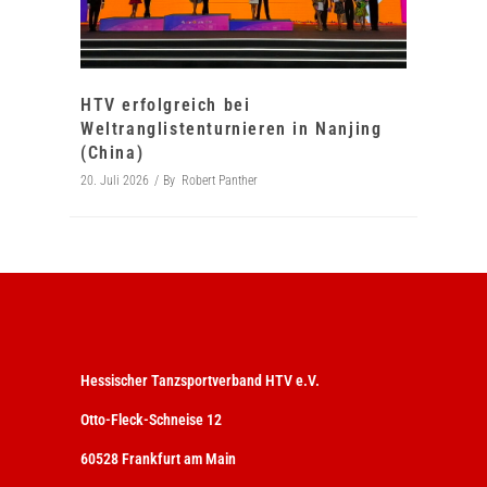
HTV erfolgreich bei
Weltranglistenturnieren in Nanjing
(China)
20. Juli 2026
By
Robert Panther
Hessischer Tanzsportverband HTV e.V.
Otto-Fleck-Schneise 12
60528 Frankfurt am Main