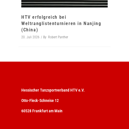
HTV erfolgreich bei
Weltranglistenturnieren in Nanjing
(China)
20. Juli 2026
By
Robert Panther
Hessischer Tanzsportverband HTV e.V.
Otto-Fleck-Schneise 12
60528 Frankfurt am Main