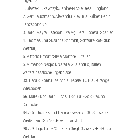
Ergebnis:
1. Slawek Lukawczyk/Janine-Nicole Desai, England
2. Gert Faustmann/Alexandra Kley, Blau-Silber Berlin
Tanzsportclub
3. Jordi Mayral Esteban/Eva Aguilera Llobera, Spanien
4. Thomas und Susanne Schmidt, Schwarz-Rot-Club
Wetzlar,
5. Vittorio Brmati/Silvia Martorelli, Italien
6. Armando Nespoli/Natalia Gualandris, Italien
weitere hessische Ergebnisse:
33. Harald Konhäuser/Anja Hesele, TC Blau-Orange
Wiesbaden
56. Marek und Dorit Fuchs, TSZ Blau-Gold Casino
Darmstadt
84./85. Thomas und Hanna Owesny, TSC Schwarz-
Weiß-Blau TSG Nordwest, Frankfurt
98./99. Ingo Fahle/Christian Siegl, Schwarz-Rot-Club
Wetzlar