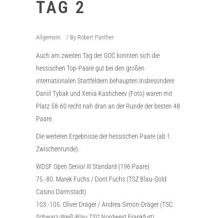
TAG 2
Allgemein
By
Robert Panther
Auch am zweiten Tag der GOC konnten sich die
hessischen Top-Paare gut bei den großen
internationalen Startfeldern behaupten.Insbesondere
Daniil Tybak und Xenia Kashcheev (Foto) waren mit
Platz 58-60 recht nah dran an der Runde der besten 48
Paare.
Die weiteren Ergebnisse der hessischen Paare (ab 1.
Zwischenrunde):
WDSF Open Senior III Standard (196 Paare)
75.-80. Marek Fuchs / Dorit Fuchs (TSZ Blau-Gold
Casino Darmstadt)
103.-105. Oliver Dräger / Andrea Simon-Dräger (TSC
Schwarz-Weiß-Blau TSG Nordwest Frankfurt)