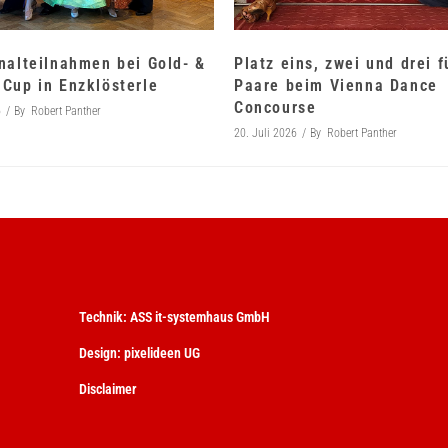
nalteilnahmen bei Gold- &
Platz eins, zwei und drei 
Cup in Enzklösterle
Paare beim Vienna Dance
Concourse
6
By
Robert Panther
20. Juli 2026
By
Robert Panther
Technik:
ASS it-systemhaus GmbH
Design:
pixelideen UG
Disclaimer