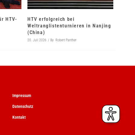
für HTV-
HTV erfolgreich bei
Weltranglistenturnieren in Nanjing
(China)
20. Juli 2026
By
Robert Panther
Impressum
Datenschutz
Kontakt