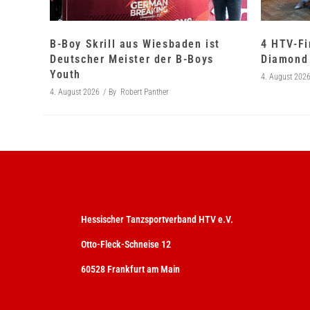
B-Boy Skrill aus Wiesbaden ist
4 HTV-Fi
Deutscher Meister der B-Boys
Diamond 
Youth
4. August 202
4. August 2026
By
Robert Panther
Hessischer Tanzsportverband HTV e.V.
Otto-Fleck-Schneise 12
60528 Frankfurt am Main