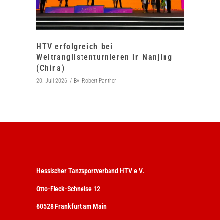
HTV erfolgreich bei
Weltranglistenturnieren in Nanjing
(China)
20. Juli 2026
By
Robert Panther
Hessischer Tanzsportverband HTV e.V.
Otto-Fleck-Schneise 12
60528 Frankfurt am Main