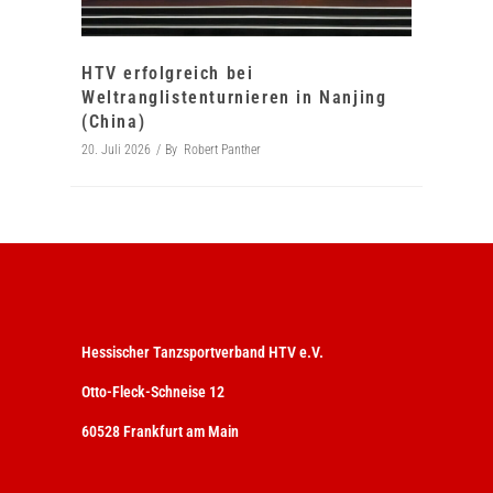
HTV erfolgreich bei
Weltranglistenturnieren in Nanjing
(China)
20. Juli 2026
By
Robert Panther
Hessischer Tanzsportverband HTV e.V.
Otto-Fleck-Schneise 12
60528 Frankfurt am Main