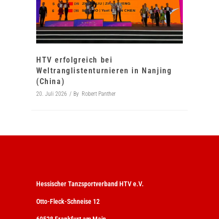
HTV erfolgreich bei
Weltranglistenturnieren in Nanjing
(China)
20. Juli 2026
By
Robert Panther
Hessischer Tanzsportverband HTV e.V.
Otto-Fleck-Schneise 12