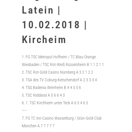
Latein |
10.02.2018 |
Kircheim
FG TSC Metropol Hofheim / TC Blau-Orange
Wiesbaden / TSC Rot-Weiß Rüsselsheim B 1 1 2 1 1
2. TSC Rot-Gold Casino Nürnberg A 3 2 1 2 2
3. TSA des TV Coburg-Ketschendorf A 2 3 3 3 4
4. TSG Badenia Weinheim B 4 4 5 5 6
5. TSC Niddatal A 5 6 6 4 3
6. 1. TSC Kirchheim unter Teck A 6 5 4 6 5
—–
7. FG TC Inn-Casino Wasserburg / Grün-Gold-Club
München A 7 7 7 7 7