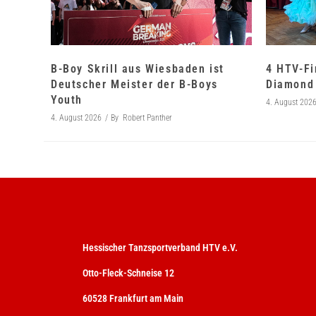
B-Boy Skrill aus Wiesbaden ist
4 HTV-Fi
Deutscher Meister der B-Boys
Diamond 
Youth
4. August 202
4. August 2026
By
Robert Panther
Hessischer Tanzsportverband HTV e.V.
Otto-Fleck-Schneise 12
60528 Frankfurt am Main