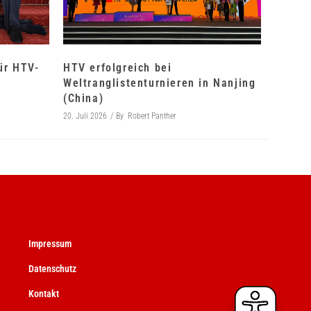
für HTV-
HTV erfolgreich bei
Weltranglistenturnieren in Nanjing
(China)
20. Juli 2026
By
Robert Panther
Impressum
Datenschutz
Kontakt