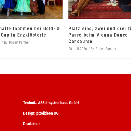
nalteilnahmen bei Gold- &
Platz eins, zwei und drei 
Cup in Enzklösterle
Paare beim Vienna Dance
Concourse
6
By
Robert Panther
20. Juli 2026
By
Robert Panther
Technik:
ASS it-systemhaus GmbH
Design:
pixelideen UG
Disclaimer