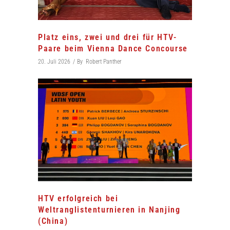
Platz eins, zwei und drei für HTV-
Paare beim Vienna Dance Concourse
20. Juli 2026
By
Robert Panther
HTV erfolgreich bei
Weltranglistenturnieren in Nanjing
(China)