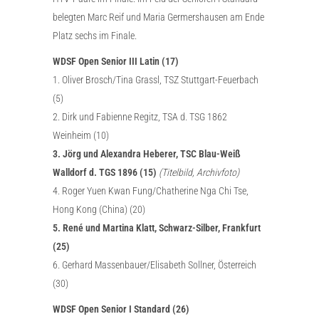
belegten Marc Reif und Maria Germershausen am Ende
Platz sechs im Finale.
WDSF Open Senior III Latin (17)
1. Oliver Brosch/Tina Grassl, TSZ Stuttgart-Feuerbach
(5)
2. Dirk und Fabienne Regitz, TSA d. TSG 1862
Weinheim (10)
3. Jörg und Alexandra Heberer, TSC Blau-Weiß
Walldorf d. TGS 1896 (15)
(Titelbild, Archivfoto)
4. Roger Yuen Kwan Fung/Chatherine Nga Chi Tse,
Hong Kong (China) (20)
5. René und Martina Klatt, Schwarz-Silber, Frankfurt
(25)
6. Gerhard Massenbauer/Elisabeth Sollner, Österreich
(30)
WDSF Open Senior I Standard (26)