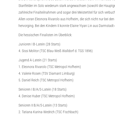
Startfelder im Solo wiederum stark angewachsen (sowohl die Hauptgrup
zahlreiche Finalteilnahmen und sogar drei Meistertitel für sich verbu
Allen voran Eleonora Rivarolo aus Hofheim, die sich nicht nur bei de
hervorging. Bei den Kindern II konnte Elaine Yiyan Lin aus Darmstadt d
Die hessischen Finalisten im Überblick:
Junioren I B-Latein (28 Starts)
4. Sissi Molitor (TSC Blau-Weiß Walldorf d. TGS 1896)
Jugend A-Latein (21 Starts)
1. Eleonora Rivarolo (TSC Metropol Hofheim)
4. Valerie Rosen (TSV Diamant Limburg)
5. Daniel Reich (TSC Metropol Hofheim)
Senioren I B/A/S-Latein (18 Starts)
4. Denise Huber (TSC Metropol Hofheim)
Senioren II B/A/S-Latein (13 Starts)
2. Tatiana Karina-Wedrich (TSC Fischbach)