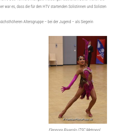
er war es, dass die für den HTV startenden Solistinnen und Solisten
 nächsthöheren Altersgruppe – bei der Jugend – als Siegerin
Eleonora Rivarolo (TSC Metropol