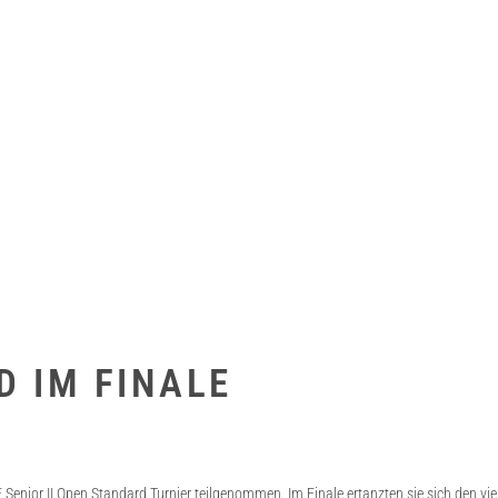
D IM FINALE
enior II Open Standard Turnier teilgenommen. Im Finale ertanzten sie sich den vie