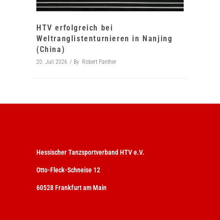
HTV erfolgreich bei
Weltranglistenturnieren in Nanjing
(China)
20. Juli 2026
By
Robert Panther
Hessischer Tanzsportverband HTV e.V.
Otto-Fleck-Schneise 12
60528 Frankfurt am Main