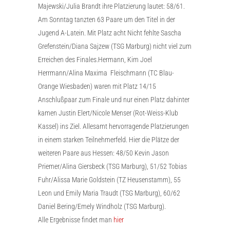
Majewski/Julia Brandt ihre Platzierung lautet: 58/61.
Am Sonntag tanzten 63 Paare um den Titel in der
Jugend A-Latein. Mit Platz acht Nicht fehlte Sascha
Grefenstein/Diana Sajzew (TSG Marburg) nicht viel zum
Erreichen des Finales.Hermann, Kim Joel
Herrmann/Alina Maxima Fleischmann (TC Blau-
Orange Wiesbaden) waren mit Platz 14/15
Anschlußpaar zum Finale und nur einen Platz dahinter
kamen Justin Elert/Nicole Menser (Rot-Weiss-Klub
Kassel) ins Ziel. Allesamt hervorragende Platzierungen
in einem starken Teilnehmerfeld. Hier die Plätze der
weiteren Paare aus Hessen: 48/50 Kevin Jason
Priemer/Alina Giersbeck (TSG Marburg), 51/52 Tobias
Fuhr/Alissa Marie Goldstein (TZ Heusenstamm), 55
Leon und Emily Maria Traudt (TSG Marburg), 60/62
Daniel Bering/Emely Windholz (TSG Marburg).
Alle Ergebnisse findet man
hier