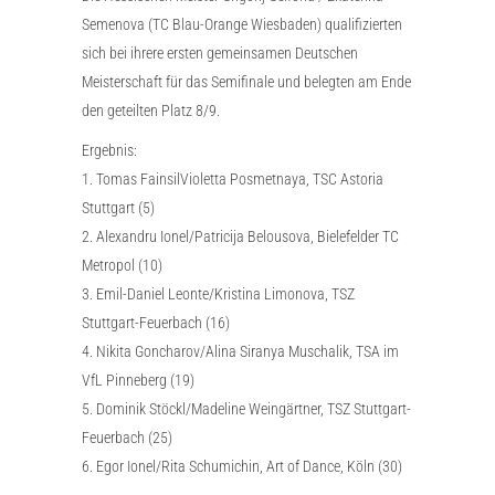
Semenova (TC Blau-Orange Wiesbaden) qualifizierten
sich bei ihrere ersten gemeinsamen Deutschen
Meisterschaft für das Semifinale und belegten am Ende
den geteilten Platz 8/9.
Ergebnis:
1. Tomas FainsilVioletta Posmetnaya, TSC Astoria
Stuttgart (5)
2. Alexandru Ionel/Patricija Belousova, Bielefelder TC
Metropol (10)
3. Emil-Daniel Leonte/Kristina Limonova, TSZ
Stuttgart-Feuerbach (16)
4. Nikita Goncharov/Alina Siranya Muschalik, TSA im
VfL Pinneberg (19)
5. Dominik Stöckl/Madeline Weingärtner, TSZ Stuttgart-
Feuerbach (25)
6. Egor Ionel/Rita Schumichin, Art of Dance, Köln (30)