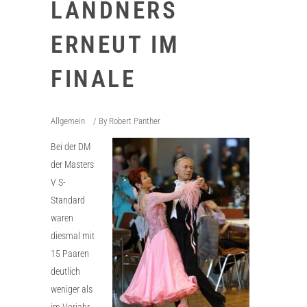
LÄNDNERS
ERNEUT IM
FINALE
Allgemein
By
Robert Panther
Bei der DM
der Masters
V S-
Standard
waren
diesmal mit
15 Paaren
deutlich
weniger als
im Vorjahr