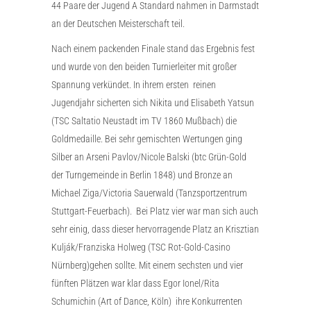
44 Paare der Jugend A Standard nahmen in Darmstadt
an der Deutschen Meisterschaft teil.
Nach einem packenden Finale stand das Ergebnis fest
und wurde von den beiden Turnierleiter mit großer
Spannung verkündet. In ihrem ersten reinen
Jugendjahr sicherten sich Nikita und Elisabeth Yatsun
(TSC Saltatio Neustadt im TV 1860 Mußbach) die
Goldmedaille. Bei sehr gemischten Wertungen ging
Silber an Arseni Pavlov/Nicole Balski (btc Grün-Gold
der Turngemeinde in Berlin 1848) und Bronze an
Michael Ziga/Victoria Sauerwald (Tanzsportzentrum
Stuttgart-Feuerbach). Bei Platz vier war man sich auch
sehr einig, dass dieser hervorragende Platz an Krisztian
Kulják/Franziska Holweg (TSC Rot-Gold-Casino
Nürnberg)gehen sollte. Mit einem sechsten und vier
fünften Plätzen war klar dass Egor Ionel/Rita
Schumichin (Art of Dance, Köln) ihre Konkurrenten