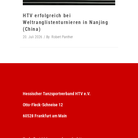
HTV erfolgreich bei
Weltranglistenturnieren in Nanjing
(China)
20. Juli 2026
By
Robert Panther
Hessischer Tanzsportverband HTV e.V.
Otto-Fleck-Schneise 12
60528 Frankfurt am Main