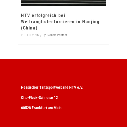
HTV erfolgreich bei
Weltranglistenturnieren in Nanjing
(China)
20. Juli 2026
By
Robert Panther
Hessischer Tanzsportverband HTV e.V.
Otto-Fleck-Schneise 12
60528 Frankfurt am Main