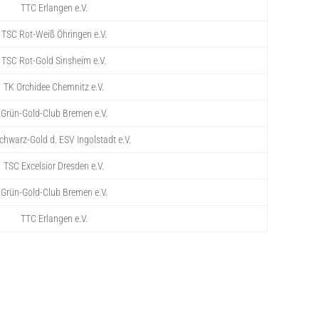
TTC Erlangen e.V.
TSC Rot-Weiß Öhringen e.V.
TSC Rot-Gold Sinsheim e.V.
TK Orchidee Chemnitz e.V.
Grün-Gold-Club Bremen e.V.
chwarz-Gold d. ESV Ingolstadt e.V.
TSC Excelsior Dresden e.V.
Grün-Gold-Club Bremen e.V.
TTC Erlangen e.V.