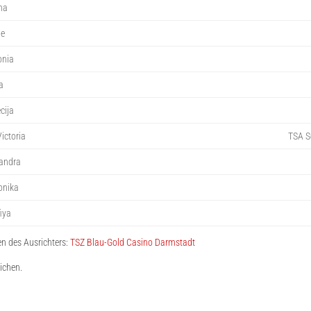
ina
le
onia
a
cija
ictoria
TSA S
xandra
onika
iya
n des Ausrichters:
TSZ Blau-Gold Casino Darmstadt
ichen.