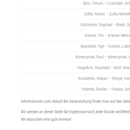
Iljins, Timurs – Coscodan, Ar
Zoller, Yannic – Zoller, Michel
Schönborn, Raphael – Bleyh, S
Kramer, Tim – Kramer, Melin
Bayraktar, Yigit – Kuraite, Lukre
Wawrzyniak, Paul – Wawrzyniak, V
Hagedorn, Aryandes – Wolf, Ale
Kovalenko, Stepan – Oliinyk, Ver
Fesenko, Ruslan – Hladun, Sof
Informationen zum Ablauf der Veranstaltung findet man auf den Seite
Wir werden an dieser Stelle die Ergebnisse nach jeder Runde veröffentl
Wir wünschen eine gute Anreise!