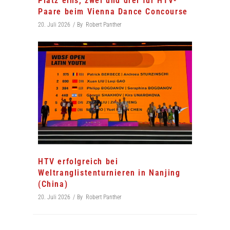
Platz eins, zwei und drei für HTV-
Paare beim Vienna Dance Concourse
20. Juli 2026
By
Robert Panther
HTV erfolgreich bei
Weltranglistenturnieren in Nanjing
(China)
20. Juli 2026
By
Robert Panther