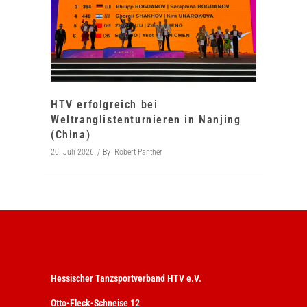
HTV erfolgreich bei
Weltranglistenturnieren in Nanjing
(China)
20. Juli 2026
By
Robert Panther
Hessischer Tanzsportverband HTV e.V.
Otto-Fleck-Schneise 12