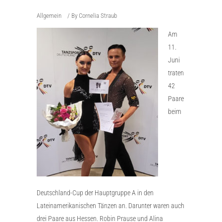
Allgemein
By
Cornelia Straub
Am
11.
Juni
traten
42
Paare
beim
Deutschland-Cup der Hauptgruppe A in den
Lateinamerikanischen Tänzen an. Darunter waren auch
drei Paare aus Hessen. Robin Prause und Alina