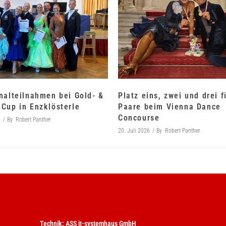
nalteilnahmen bei Gold- &
Platz eins, zwei und drei 
Cup in Enzklösterle
Paare beim Vienna Dance
Concourse
6
By
Robert Panther
20. Juli 2026
By
Robert Panther
Technik:
ASS it-systemhaus GmbH