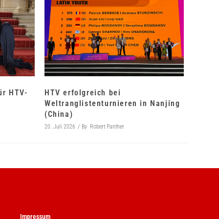
für HTV-
HTV erfolgreich bei
Weltranglistenturnieren in Nanjing
(China)
20. Juli 2026
By
Robert Panther
Impressum