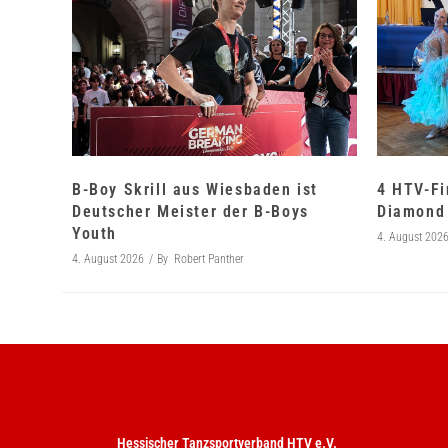
B-Boy Skrill aus Wiesbaden ist
4 HTV-Fi
Deutscher Meister der B-Boys
Diamond 
Youth
4. August 202
4. August 2026
By
Robert Panther
Hessischer Tanzsportverband HTV e.V.