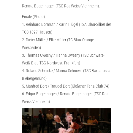
Renate Bugenhagen (TSC Rot-Weiss Viernheim).
Finale (Photo):
1. Reinhard Bormuth / Karin Flügel (TSA Blau-Silber der
TGS 1897 Hausen)
2. Dieter Müller / Elke Müller (TC Blau-Orange
Wiesbaden)
3. Thomas Owesny / Hanna Owesny (TSC Schwarz-
Weiß-Blau TSG Nordwest, Frankfurt)
4. Roland Schnicke / Marina Schnicke (TSC Barbarossa
Biebergemünd)
5. Manfred Dort / Traudel Dort (Gießener Tanz-Club 74)
6. Edgar Bugenhagen / Renate Bugenhagen (TSC Rot-
Weiss Viernheim)