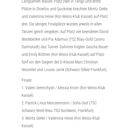
Langsamen Walzer, Platz zwei in Tango und dritte
Plätze in Slowfox und Quickstep brachten Moritz Gerke
und Valentina Heise (Rot-Weiss-Klub Kassel) auf Platz
drei. Die übrigen Finalplätze wurden jeweils in allen
Tänzen gleich vergeben. Auf Platz vier beendeten David
Weckbecker und Pia Adamus (TSZ Blau-Gold Casino
Darmstadt) das Turnier. Dahinter folgten Sascha Bauer
und Emily Böttner (Rot-Weiss-Klub Kassel) auf Platz
fünf vor den Siegern der D-Klasse Marc Christian
Neureiter und Louisa Janik (Schwarz-Silber Frankfurt).
Finale:
1. Valerii Serenchysh / Alessia Knorr (Rot-Weiss-Klub
Kassel)
2. Patrick Linus Münstermann / Sofia Graf (TSC
Schwarz-Weiß-Blau TSG Nordwest, Frankfurt)
3. Moritz Gerke / Valentina Heise (Rot-Weiss-Klub
Kassel)