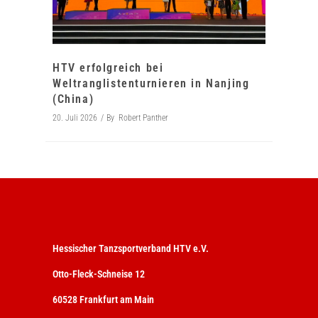
HTV erfolgreich bei
Weltranglistenturnieren in Nanjing
(China)
20. Juli 2026
By
Robert Panther
Hessischer Tanzsportverband HTV e.V.
Otto-Fleck-Schneise 12
60528 Frankfurt am Main