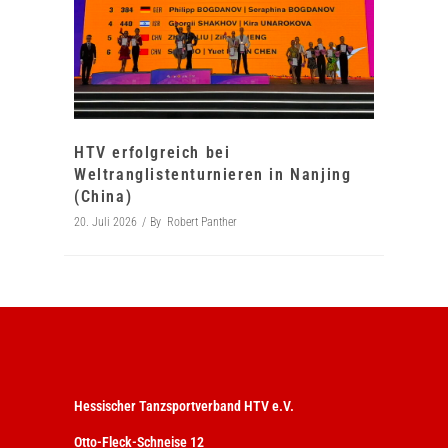
HTV erfolgreich bei
Weltranglistenturnieren in Nanjing
(China)
20. Juli 2026
By
Robert Panther
Hessischer Tanzsportverband HTV e.V.
Otto-Fleck-Schneise 12