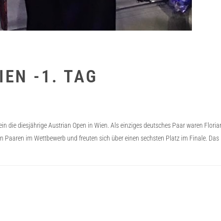
IEN -1. TAG
ein die diesjährige Austrian Open in Wien. Als einziges deutsches Paar waren Flori
n Paaren im Wettbewerb und freuten sich über einen sechsten Platz im Finale. Das