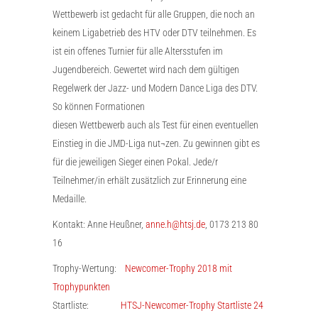
Wettbewerb ist gedacht für alle Gruppen, die noch an
keinem Ligabetrieb des HTV oder DTV teilnehmen. Es
ist ein offenes Turnier für alle Altersstufen im
Jugendbereich. Gewertet wird nach dem gültigen
Regelwerk der Jazz- und Modern Dance Liga des DTV.
So können Formationen
diesen Wettbewerb auch als Test für einen eventuellen
Einstieg in die JMD-Liga nut¬zen. Zu gewinnen gibt es
für die jeweiligen Sieger einen Pokal. Jede/r
Teilnehmer/in erhält zusätzlich zur Erinnerung eine
Medaille.
Kontakt: Anne Heußner,
anne.h@htsj.de
, 0173 213 80
16
Trophy-Wertung:
Newcomer-Trophy 2018 mit
Trophypunkten
Startliste:
HTSJ-Newcomer-Trophy Startliste 24