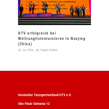
HTV erfolgreich bei
Weltranglistenturnieren in Nanjing
(China)
20. Juli 2026
By
Robert Panther
Hessischer Tanzsportverband HTV e.V.
Otto-Fleck-Schneise 12