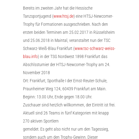
Bereits im zweiten Jahr hat die Hessische
Tanzsportjugend (
www.htsj.de
) eine HTSJ-Newcomer-
Trophy für Formationen ausgeschrieben. Nach den
ersten beiden Terminen am 25.02.2017 in Rüsselsheim
und 25.06.2018 in Maintal, veranstaltet nun der TSC
Schwarz-Weiß-Blau Frankfurt (
www.tsc-schwarz-weiss-
blau.info
) in der TSG Nordwest 1898 Frankfurt das
Abschlssturnier der HTSJ-Newcomer-Trophy am 24.
November 2018
Ort: Frankfurt, Sporthalle I der Ernst-Reuter-Schule,
Praunheimer Weg 124, 60439 Frankfurt am Main.
Beginn: 13.00 Uhr, Ende gegen 18.00 Uhr.
Zuschauer sind herzlich willkommen, der Eintritt ist frei.
Aktuell sind 26 Teams in fünf Kategorien mit knapp
270 aktiven Sportlern
gemeldet. Es geht also nicht nur um den Tagessieg,
sondern auch um den Trophy-Gewinn. Dieser