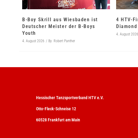
B-Boy Skrill aus Wiesbaden ist
4 HTV-Fi
Deutscher Meister der B-Boys
Diamond 
Youth
4. August 202
4. August 2026
By
Robert Panther
Hessischer Tanzsportverband HTV e.V.
Otto-Fleck-Schneise 12
60528 Frankfurt am Main