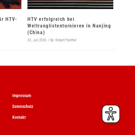
für HTV-
HTV erfolgreich bei
Weltranglistenturnieren in Nanjing
(China)
20. Juli 2026
By
Robert Panther
Impressum
Datenschutz
Kontakt