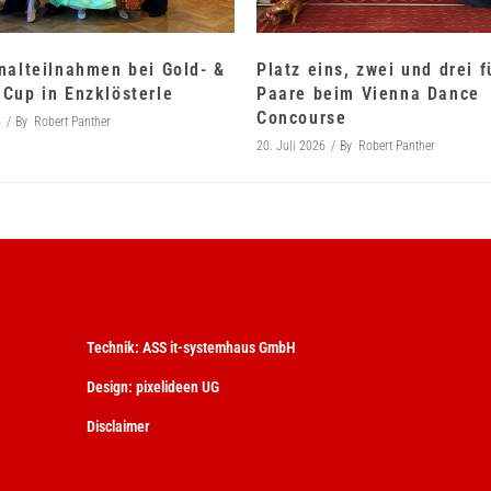
nalteilnahmen bei Gold- &
Platz eins, zwei und drei 
Cup in Enzklösterle
Paare beim Vienna Dance
Concourse
6
By
Robert Panther
20. Juli 2026
By
Robert Panther
Technik:
ASS it-systemhaus GmbH
Design:
pixelideen UG
Disclaimer