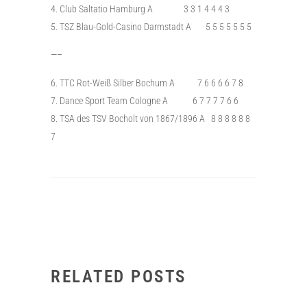
Club Saltatio Hamburg A 3 3 1 4 4 4 3
TSZ Blau-Gold-Casino Darmstadt A 5 5 5 5 5 5 5
—–
TTC Rot-Weiß Silber Bochum A 7 6 6 6 6 7 8
Dance Sport Team Cologne A 6 7 7 7 7 6 6
TSA des TSV Bocholt von 1867/1896 A 8 8 8 8 8 8
7
RELATED POSTS