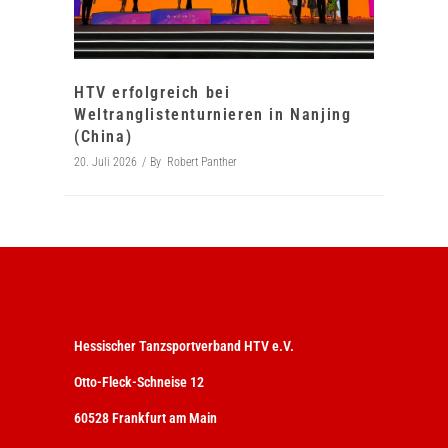
HTV erfolgreich bei
Weltranglistenturnieren in Nanjing
(China)
20. Juli 2026
By
Robert Panther
Hessischer Tanzsportverband HTV e.V.
Otto-Fleck-Schneise 12
60528 Frankfurt am Main