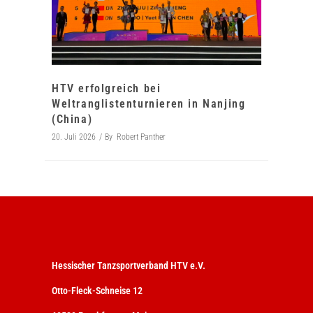
HTV erfolgreich bei
Weltranglistenturnieren in Nanjing
(China)
20. Juli 2026
By
Robert Panther
Hessischer Tanzsportverband HTV e.V.
Otto-Fleck-Schneise 12