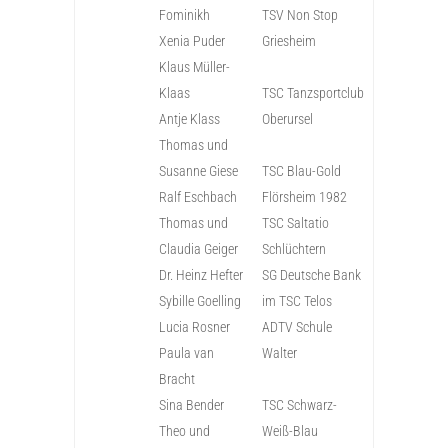
Fominikh
TSV Non Stop
Xenia Puder
Griesheim
Klaus Müller-
Klaas
TSC Tanzsportclub
Antje Klass
Oberursel
Thomas und
Susanne Giese
TSC Blau-Gold
Ralf Eschbach
Flörsheim 1982
Thomas und
TSC Saltatio
Claudia Geiger
Schlüchtern
Dr. Heinz Hefter
SG Deutsche Bank
Sybille Goelling
im TSC Telos
Lucia Rosner
ADTV Schule
Paula van
Walter
Bracht
Sina Bender
TSC Schwarz-
Theo und
Weiß-Blau