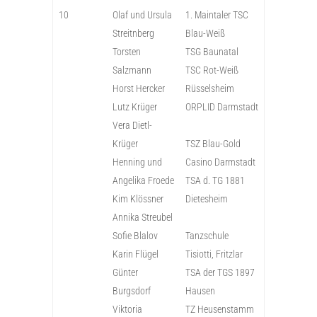
10
Olaf und Ursula
1. Maintaler TSC
Streitnberg
Blau-Weiß
Torsten
TSG Baunatal
Salzmann
TSC Rot-Weiß
Horst Hercker
Rüsselsheim
Lutz Krüger
ORPLID Darmstadt
Vera Dietl-
Krüger
TSZ Blau-Gold
Henning und
Casino Darmstadt
Angelika Froede
TSA d. TG 1881
Kim Klössner
Dietesheim
Annika Streubel
Sofie Blalov
Tanzschule
Karin Flügel
Tisiotti, Fritzlar
Günter
TSA der TGS 1897
Burgsdorf
Hausen
Viktoria
TZ Heusenstamm