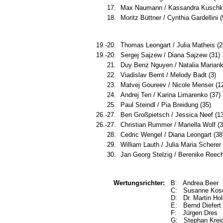
17.
Max Naumann / Kassandra Kuschk 
18.
Moritz Büttner / Cynthia Gardellini (
19.-20.
Thomas Leongart / Julia Matheis (2
19.-20.
Sergej Sajzew / Diana Sajzew (31)
21.
Duy Benz Nguyen / Natalia Marian
22.
Viadislav Bernt / Melody Badt (3)
23.
Matvej Goureev / Nicole Menser (1
24.
Andrej Ten / Karina Limarenko (37)
25.
Paul Steindl / Pia Breidung (35)
26.-27.
Ben Großpietsch / Jessica Neef (13
26.-27.
Christian Rummer / Mariella Wolf (3
28.
Cedric Wengel / Diana Leongart (38
29.
William Lauth / Julia Maria Scherer 
30.
Jan Georg Stelzig / Berenike Reech
Wertungsrichter:
B: Andrea Beer
C: Susanne Kosc
D: Dr. Martin H
E: Bernd Diefert
F: Jürgen Dres
G: Stephan Krei