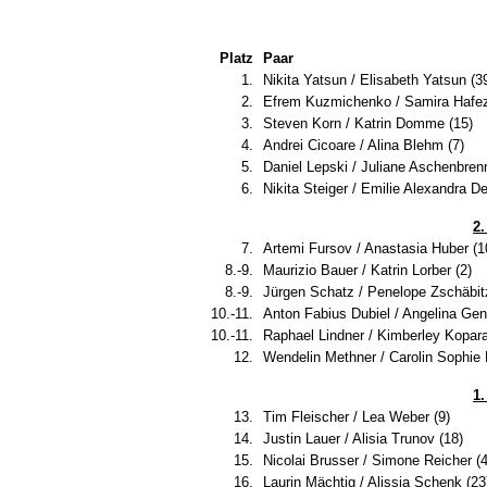
Platz
Paar
1.
Nikita Yatsun / Elisabeth Yatsun (3
2.
Efrem Kuzmichenko / Samira Hafez
3.
Steven Korn / Katrin Domme (15)
4.
Andrei Cicoare / Alina Blehm (7)
5.
Daniel Lepski / Juliane Aschenbrenn
6.
Nikita Steiger / Emilie Alexandra De
2
7.
Artemi Fursov / Anastasia Huber (1
8.-9.
Maurizio Bauer / Katrin Lorber (2)
8.-9.
Jürgen Schatz / Penelope Zschäbit
10.-11.
Anton Fabius Dubiel / Angelina Gens
10.-11.
Raphael Lindner / Kimberley Kopar
12.
Wendelin Methner / Carolin Sophie 
1
13.
Tim Fleischer / Lea Weber (9)
14.
Justin Lauer / Alisia Trunov (18)
15.
Nicolai Brusser / Simone Reicher (4
16.
Laurin Mächtig / Alissia Schenk (23