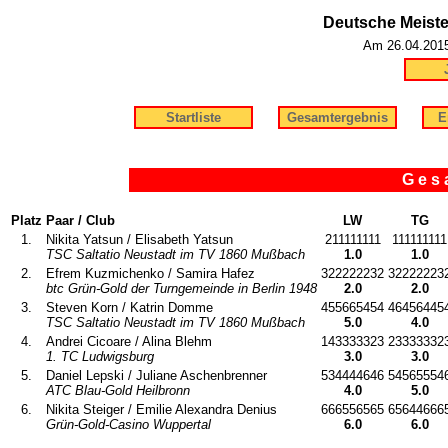
Deutsche Meister
Am 26.04.2015 
Startliste
Gesamtergebnis
E
G e s a
Platz
Paar / Club
LW
TG
1.
Nikita Yatsun / Elisabeth Yatsun
211111111
111111111
TSC Saltatio Neustadt im TV 1860 Mußbach
1.0
1.0
2.
Efrem Kuzmichenko / Samira Hafez
322222232
32222223
btc Grün-Gold der Turngemeinde in Berlin 1948
2.0
2.0
3.
Steven Korn / Katrin Domme
455665454
46456445
TSC Saltatio Neustadt im TV 1860 Mußbach
5.0
4.0
4.
Andrei Cicoare / Alina Blehm
143333323
23333332
1. TC Ludwigsburg
3.0
3.0
5.
Daniel Lepski / Juliane Aschenbrenner
534444646
54565554
ATC Blau-Gold Heilbronn
4.0
5.0
6.
Nikita Steiger / Emilie Alexandra Denius
666556565
65644666
Grün-Gold-Casino Wuppertal
6.0
6.0