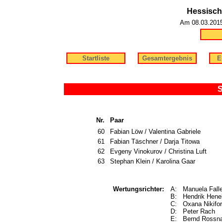
Hessisch
Am 08.03.2015 
Startliste
Gesamtergebnis
E
S
Nr.
Paar
60
Fabian Löw / Valentina Gabriele
61
Fabian Täschner / Darja Titowa
62
Evgeny Vinokurov / Christina Luft
63
Stephan Klein / Karolina Gaar
Wertungsrichter:
A: Manuela Fall
B: Hendrik Hen
C: Oxana Nikifo
D: Peter Rach
E: Bernd Rossn