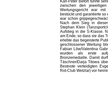
Karl-Peter Befort führte s
zwischen den jeweilige
Wertungsgericht war mit 
bestückt und garantierte so
war schon grippegeschwächt
Nach dem Sieg in dieser 
Stephan Klein (Tanzsport
Aufstieg in die S-Klasse. 
am Ende, so dass sie das T
erlebte das begeisterte Pub
geschlossener Wertung bli
Fabian Löw/Valentina Gabr
wurden als erste aufg
Bronzemedaille. Damit durf
Täschner/Darja Titowa über
Bestnote verteidigten Evge
Rot-Club Wetzlar) vor heimi