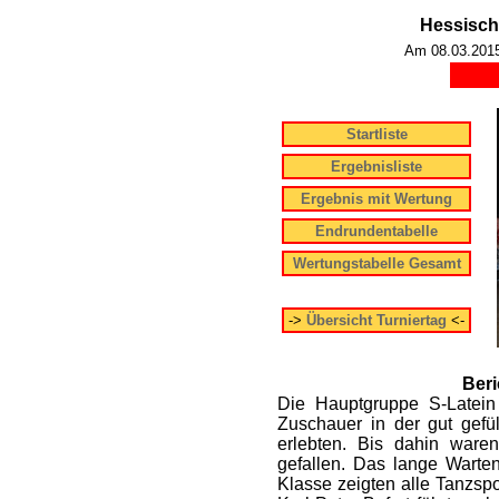
Hessisch
Am 08.03.2015 
Startliste
Ergebnisliste
Ergebnis mit Wertung
Endrundentabelle
Wertungstabelle Gesamt
->
Übersicht Turniertag
<-
Beri
Die Hauptgruppe S-Latein 
Zuschauer in der gut gefül
erlebten. Bis dahin waren
gefallen. Das lange Warten
Klasse zeigten alle Tanzsp