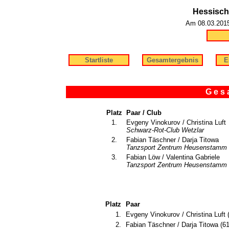
Hessisch
Am 08.03.2015 
Startliste
Gesamtergebnis
E
G e s a
Platz
Paar / Club
1.
Evgeny Vinokurov / Christina Luft
Schwarz-Rot-Club Wetzlar
2.
Fabian Täschner / Darja Titowa
Tanzsport Zentrum Heusenstamm
3.
Fabian Löw / Valentina Gabriele
Tanzsport Zentrum Heusenstamm
Platz
Paar
1.
Evgeny Vinokurov / Christina Luft 
2.
Fabian Täschner / Darja Titowa (61