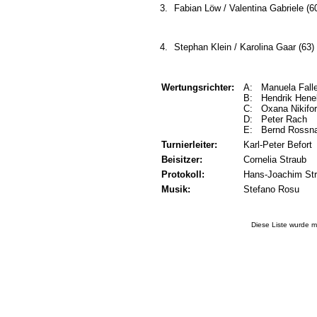
3.
Fabian Löw / Valentina Gabriele (6
4.
Stephan Klein / Karolina Gaar (63)
Wertungsrichter:
A: Manuela Fall
B: Hendrik Hen
C: Oxana Nikifo
D: Peter Rach
E: Bernd Rossn
Turnierleiter:
Karl-Peter Befort
Beisitzer:
Cornelia Straub
Protokoll:
Hans-Joachim St
Musik:
Stefano Rosu
Diese Liste wurde m